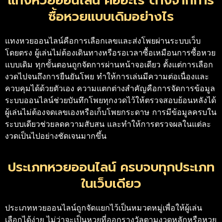
แทงหวยออนไลน์ คืออะไร ต่างจากการ
ซื้อหวยแบบเดิมอย่างไร
แทงหวยออนไลน์คือการเลือกเลขและส่งโพยผ่านระบบเว็บ
โดยตรง ผู้เล่นไม่ต้องเดินทางหรือรอเวลาซื้อเหมือนการซื้อหวย
แบบเดิม ทุกขั้นตอนถูกจัดการผ่านหน้าจอเดียว ตั้งแต่การเลือก
งวดไปจนถึงการยืนยันโพย ทำให้การเล่นมีความต่อเนื่องและ
ควบคุมได้ด้วยตัวเอง
ความแตกต่างสำคัญคือการจัดการข้อมูล
ระบบออนไลน์ช่วยบันทึกโพยทุกงวดไว้ให้ตรวจสอบย้อนหลังได้
ผู้เล่นไม่ต้องจดเลขเองหรือเก็บโพยกระดาษ การมีข้อมูลครบใน
ระบบเดียวช่วยลดความสับสน และทำให้การตรวจผลในแต่ละ
งวดเป็นไปอย่างชัดเจนมากขึ้น
ประเภทหวยออนไลน์ ครบจบทุกประเภท
ในเว็บเดียว
ประเภทหวยออนไลน์ถูกจัดแยกไว้เป็นหมวดหมู่เพื่อให้ผู้เล่น
เลือกได้ง่าย ไม่ว่าจะเป็นหวยที่ออกรางวัลตามงวดหลักหรือหวย