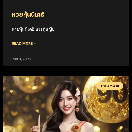
หวยหุ้นนิเคอิ
หวยหุ้นนิเคอิ หวยหุ้นญี่ป
READ MORE »
28/01/2026
ประเภทหวย