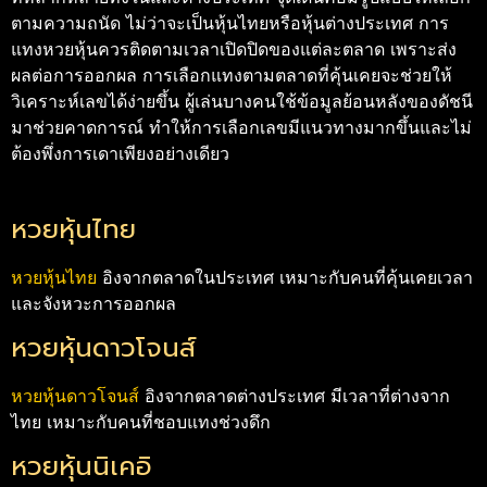
ตามความถนัด ไม่ว่าจะเป็นหุ้นไทยหรือหุ้นต่างประเทศ การ
แทงหวยหุ้นควรติดตามเวลาเปิดปิดของแต่ละตลาด เพราะส่ง
ผลต่อการออกผล การเลือกแทงตามตลาดที่คุ้นเคยจะช่วยให้
วิเคราะห์เลขได้ง่ายขึ้น ผู้เล่นบางคนใช้ข้อมูลย้อนหลังของดัชนี
มาช่วยคาดการณ์ ทำให้การเลือกเลขมีแนวทางมากขึ้นและไม่
ต้องพึ่งการเดาเพียงอย่างเดียว
หวยหุ้นไทย
หวยหุ้นไทย
อิงจากตลาดในประเทศ เหมาะกับคนที่คุ้นเคยเวลา
และจังหวะการออกผล
หวยหุ้นดาวโจนส์
หวยหุ้นดาวโจนส์
อิงจากตลาดต่างประเทศ มีเวลาที่ต่างจาก
ไทย เหมาะกับคนที่ชอบแทงช่วงดึก
หวยหุ้นนิเคอิ