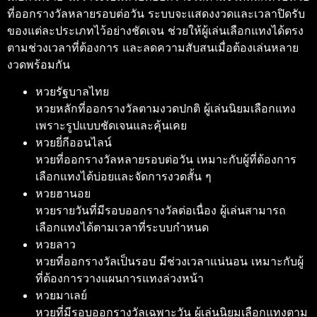
ที่ออกรางวัลหลายรอบต่อวัน ระบบจะแสดงงวดและเวลาปิดรับ
ของแต่ละประเภทไว้อย่างชัดเจน ช่วยให้ผู้เล่นเลือกแทงได้ตรง
ตามช่วงเวลาที่ต้องการ และลดความสับสนเมื่อต้องเล่นหลาย
งวดพร้อมกัน
หวยรัฐบาลไทย
หวยหลักที่ออกรางวัลตามงวดปกติ ผู้เล่นนิยมเลือกแทง
เพราะรูปแบบชัดเจนและคุ้นเคย
หวยยี่กีออนไลน์
หวยที่ออกรางวัลหลายรอบต่อวัน เหมาะกับผู้ที่ต้องการ
เลือกแทงได้บ่อยและจัดการงวดสั้น ๆ
หวยฮานอย
หวยรายวันที่มีรอบออกรางวัลต่อเนื่อง ผู้เล่นสามารถ
เลือกแทงได้ตามเวลาที่ระบบกำหนด
หวยลาว
หวยที่ออกรางวัลเป็นรอบ มีช่วงเวลาแน่นอน เหมาะกับผู้
ที่ต้องการวางแผนการแทงล่วงหน้า
หวยมาเลย์
หวยที่มีรอบออกรางวัลเฉพาะวัน ผู้เล่นนิยมเลือกแทงตาม