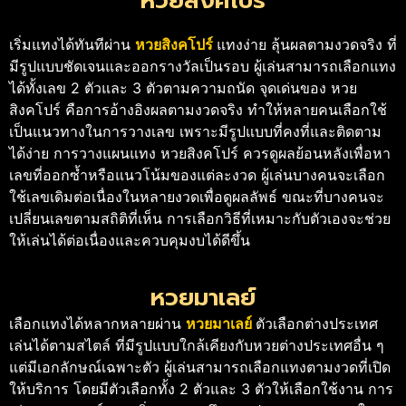
หวยสิงคโปร์
เริ่มแทงได้ทันทีผ่าน
หวยสิงคโปร์
แทงง่าย ลุ้นผลตามงวดจริง ที่
มีรูปแบบชัดเจนและออกรางวัลเป็นรอบ ผู้เล่นสามารถเลือกแทง
ได้ทั้งเลข 2 ตัวและ 3 ตัวตามความถนัด จุดเด่นของ หวย
สิงคโปร์ คือการอ้างอิงผลตามงวดจริง ทำให้หลายคนเลือกใช้
เป็นแนวทางในการวางเลข เพราะมีรูปแบบที่คงที่และติดตาม
ได้ง่าย การวางแผนแทง หวยสิงคโปร์ ควรดูผลย้อนหลังเพื่อหา
เลขที่ออกซ้ำหรือแนวโน้มของแต่ละงวด ผู้เล่นบางคนจะเลือก
ใช้เลขเดิมต่อเนื่องในหลายงวดเพื่อดูผลลัพธ์ ขณะที่บางคนจะ
เปลี่ยนเลขตามสถิติที่เห็น การเลือกวิธีที่เหมาะกับตัวเองจะช่วย
ให้เล่นได้ต่อเนื่องและควบคุมงบได้ดีขึ้น
หวยมาเลย์
เลือกแทงได้หลากหลายผ่าน
หวยมาเลย์
ตัวเลือกต่างประเทศ
เล่นได้ตามสไตล์ ที่มีรูปแบบใกล้เคียงกับหวยต่างประเทศอื่น ๆ
แต่มีเอกลักษณ์เฉพาะตัว ผู้เล่นสามารถเลือกแทงตามงวดที่เปิด
ให้บริการ โดยมีตัวเลือกทั้ง 2 ตัวและ 3 ตัวให้เลือกใช้งาน การ