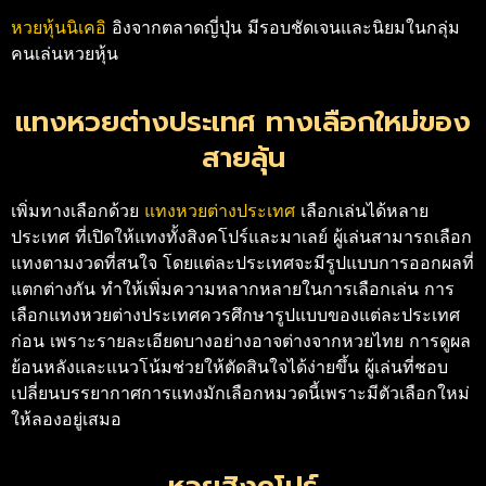
หวยหุ้นนิเคอิ
อิงจากตลาดญี่ปุ่น มีรอบชัดเจนและนิยมในกลุ่ม
คนเล่นหวยหุ้น
แทงหวยต่างประเทศ ทางเลือกใหม่ของ
สายลุ้น
เพิ่มทางเลือกด้วย
แทงหวยต่างประเทศ
เลือกเล่นได้หลาย
ประเทศ ที่เปิดให้แทงทั้งสิงคโปร์และมาเลย์ ผู้เล่นสามารถเลือก
แทงตามงวดที่สนใจ โดยแต่ละประเทศจะมีรูปแบบการออกผลที่
แตกต่างกัน ทำให้เพิ่มความหลากหลายในการเลือกเล่น การ
เลือกแทงหวยต่างประเทศควรศึกษารูปแบบของแต่ละประเทศ
ก่อน เพราะรายละเอียดบางอย่างอาจต่างจากหวยไทย การดูผล
ย้อนหลังและแนวโน้มช่วยให้ตัดสินใจได้ง่ายขึ้น ผู้เล่นที่ชอบ
เปลี่ยนบรรยากาศการแทงมักเลือกหมวดนี้เพราะมีตัวเลือกใหม่
ให้ลองอยู่เสมอ