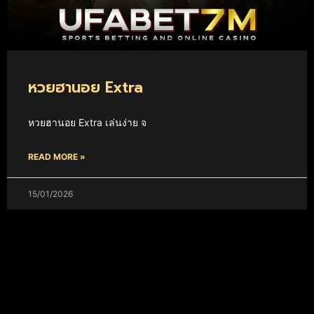
หวยฮานอย Extra
หวยฮานอย Extra เล่นง่าย จ
READ MORE »
15/01/2026
เว็บหวยออนไลน์ ที่รวมทุกบริการไว้ในที่เดียว รองรับทั้งหวยไทย หวย