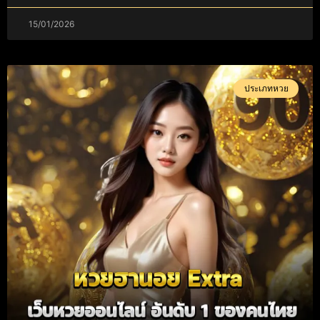
15/01/2026
ประเภทหวย