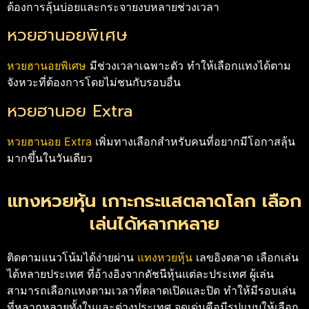
ต้องการลุ้นบ่อยและกระจายงบหลายช่วงเวลา
หวยฮานอยพิเศษ
หวยฮานอยพิเศษ
มีช่วงเวลาเฉพาะตัว ทำให้เลือกแทงได้ตาม
จังหวะที่ต้องการโดยไม่ชนกับรอบอื่น
หวยฮานอย Extra
หวยฮานอย Extra
เพิ่มทางเลือกสำหรับคนที่อยากมีโอกาสลุ้น
มากขึ้นในวันเดียว
แทงหวยหุ้น เกาะกระแสตลาดโลก เลือก
เล่นได้หลากหลาย
ติดตามแนวโน้มได้ง่ายผ่าน
แทงหวยหุ้น
เลขอิงตลาด เลือกเล่น
ได้หลายประเทศ ที่อ้างอิงจากดัชนีหุ้นแต่ละประเทศ ผู้เล่น
สามารถเลือกแทงตามเวลาที่ตลาดเปิดและปิด ทำให้มีรอบเล่น
ที่หลากหลายทั้งในและต่างประเทศ จุดเด่นคือมีรูปแบบให้เลือก