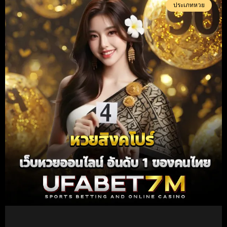
ประเภทหวย