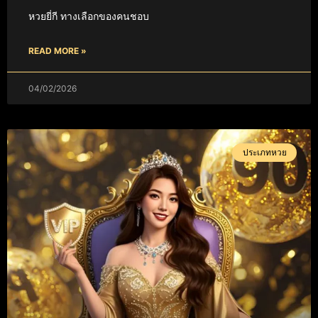
หวยยี่กี ทางเลือกของคนชอบ
READ MORE »
04/02/2026
ประเภทหวย