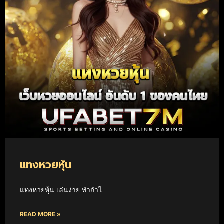
แทงหวยหุ้น
แทงหวยหุ้น เล่นง่าย ทำกำไ
READ MORE »