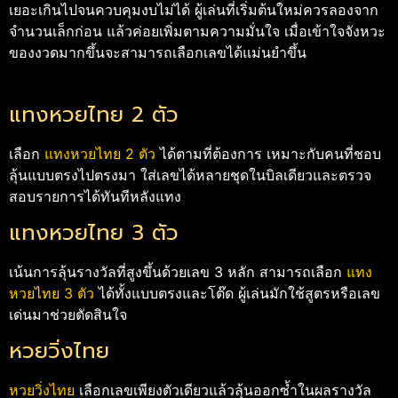
เยอะเกินไปจนควบคุมงบไม่ได้ ผู้เล่นที่เริ่มต้นใหม่ควรลองจาก
จำนวนเล็กก่อน แล้วค่อยเพิ่มตามความมั่นใจ เมื่อเข้าใจจังหวะ
ของงวดมากขึ้นจะสามารถเลือกเลขได้แม่นยำขึ้น
แทงหวยไทย 2 ตัว
เลือก
แทงหวยไทย 2 ตัว
ได้ตามที่ต้องการ เหมาะกับคนที่ชอบ
ลุ้นแบบตรงไปตรงมา ใส่เลขได้หลายชุดในบิลเดียวและตรวจ
สอบรายการได้ทันทีหลังแทง
แทงหวยไทย 3 ตัว
เน้นการลุ้นรางวัลที่สูงขึ้นด้วยเลข 3 หลัก สามารถเลือก
แทง
หวยไทย 3 ตัว
ได้ทั้งแบบตรงและโต๊ด ผู้เล่นมักใช้สูตรหรือเลข
เด่นมาช่วยตัดสินใจ
หวยวิ่งไทย
หวยวิ่งไทย
เลือกเลขเพียงตัวเดียวแล้วลุ้นออกซ้ำในผลรางวัล