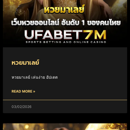
หวยมาเลย์
หวยมาเลย์ เล่นง่าย อัปเดต
READ MORE »
03/02/2026