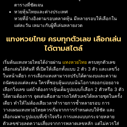
ตารางที่ชัดเจน
หวยหุ้นไทยและต่างประเทศ
หวยที่อ้างอิงตามรอบตลาดหุ้น มีหลายรอบให้เลือกใน
แต่ละวัน เหมาะกับผู้ที่เล่นหลายงวด
แทงหวยไทย ครบทุกตัวเลข เลือกเล่น
ได้ตามสไตล์
เริ่มต้นแทงหวยไทยได้ง่ายผ่าน
แทงหวยไทย
ครบทุกตัวเลข
เลือกเล่นได้ทันที ที่เปิดให้เลือกทั้งแบบ 2 ตัว 3 ตัว และเลขวิ่ง
ในหน้าเดียว การเลือกแทงสามารถปรับได้ตามงบและความ
ถนัดของแต่ละคน ใครที่ชอบลุ้นแบบเน้นโอกาสออกบ่อยอาจ
เลือกวิ่งเลข แต่ถ้าต้องการลุ้นเต็มรูปแบบก็เลือก 2 ตัวหรือ 3 ตัว
ได้ตามต้องการ จุดเด่นคือสามารถใส่ตัวเลขได้หลายชุดในครั้ง
เดียว ทำให้ไม่ต้องเสียเวลาทำรายการซ้ำหลายรอบ การ
วางแผนแทงหวยไทยควรเริ่มจากการกำหนดงบให้ชัด และ
เลือกเฉพาะรูปแบบที่เข้าใจจริง การแทงแบบกระจายหลาย
ตัวเลขช่วยลดความเสี่ยงจากการพลาดเลขหลัก แต่ไม่ควรใส่