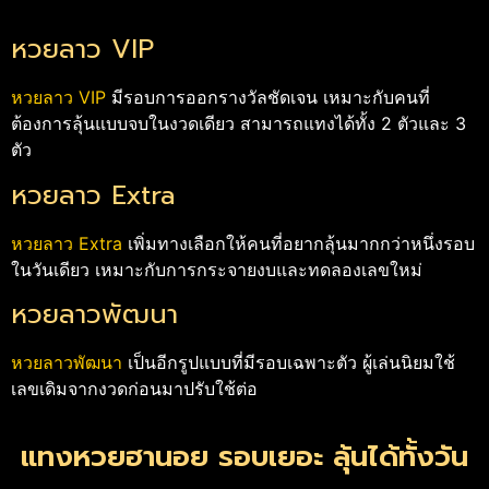
หวยลาว VIP
หวยลาว VIP
มีรอบการออกรางวัลชัดเจน เหมาะกับคนที่
ต้องการลุ้นแบบจบในงวดเดียว สามารถแทงได้ทั้ง 2 ตัวและ 3
ตัว
หวยลาว Extra
หวยลาว Extra
เพิ่มทางเลือกให้คนที่อยากลุ้นมากกว่าหนึ่งรอบ
ในวันเดียว เหมาะกับการกระจายงบและทดลองเลขใหม่
หวยลาวพัฒนา
หวยลาวพัฒนา
เป็นอีกรูปแบบที่มีรอบเฉพาะตัว ผู้เล่นนิยมใช้
เลขเดิมจากงวดก่อนมาปรับใช้ต่อ
แทงหวยฮานอย รอบเยอะ ลุ้นได้ทั้งวัน