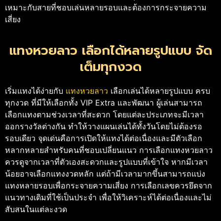
เหมาะกับสายที่ชอบเล่นหลายรอบและต้องการกระจายความ
เสี่ยง
แทงหวยลาว เลือกได้หลายรูปแบบ จัด
เต็มทุกงวด
เริ่มแทงได้ง่ายกับ
แทงหวยลาว
เลือกเล่นได้หลายรูปแบบ ครบ
ทุกงวด ที่มีให้เลือกทั้ง VIP Extra และพัฒนา ผู้เล่นสามารถ
เลือกแทงตามช่วงเวลาที่สะดวก โดยแต่ละประเภทจะมีเวลา
ออกรางวัลต่างกัน ทำให้วางแผนเล่นได้ทั้งวันโดยไม่ต้องรอ
รอบเดียว จุดเด่นคือการเปิดให้แทงได้ต่อเนื่องและมีตัวเลือก
หลากหลายสำหรับคนที่ชอบเปลี่ยนแนว การเลือกแทงหวยลาว
ควรดูจากเวลาที่ตัวเองสะดวกและรูปแบบที่เข้าใจ หากมีเวลา
น้อยอาจเลือกแทงงวดหลัก แต่ถ้ามีเวลามากขึ้นสามารถแบ่ง
แทงหลายรอบเพื่อกระจายความเสี่ยง การเลือกเลขควรยึดจาก
แนวทางเดิมที่ใช้เป็นประจำ เพื่อให้วิเคราะห์ได้ต่อเนื่องและไม่
สับสนในแต่ละงวด