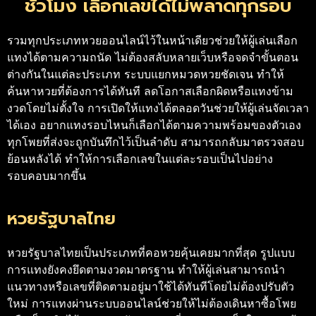
ชั่วโมง เลือกเลขได้ไม่พลาดทุกรอบ
รวมทุกประเภทหวยออนไลน์ไว้ในหน้าเดียวช่วยให้ผู้เล่นเลือก
แทงได้ตามความถนัด ไม่ต้องสลับหลายเว็บหรือจดจำขั้นตอน
ต่างกันในแต่ละประเภท ระบบแยกหมวดหวยชัดเจน ทำให้
ค้นหาหวยที่ต้องการได้ทันที ลดโอกาสเลือกผิดหรือแทงข้าม
งวดโดยไม่ตั้งใจ การเปิดให้แทงได้ตลอดวันช่วยให้ผู้เล่นจัดเวลา
ได้เอง อยากแทงรอบไหนก็เลือกได้ตามความพร้อมของตัวเอง
ทุกโพยที่ส่งจะถูกบันทึกไว้เป็นลำดับ สามารถกลับมาตรวจสอบ
ย้อนหลังได้ ทำให้การเลือกเลขในแต่ละรอบเป็นไปอย่าง
รอบคอบมากขึ้น
หวยรัฐบาลไทย
หวยรัฐบาลไทยเป็นประเภทที่คอหวยคุ้นเคยมากที่สุด รูปแบบ
การแทงยังคงยึดตามงวดมาตรฐาน ทำให้ผู้เล่นสามารถนำ
แนวทางหรือเลขที่ติดตามอยู่มาใช้ได้ทันทีโดยไม่ต้องปรับตัว
ใหม่ การแทงผ่านระบบออนไลน์ช่วยให้ไม่ต้องเดินหาซื้อโพย