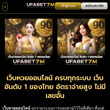
เข้าสู่ระบบ
สมัครสมาชิก
เว็บหวยออนไลน์ ครบทุกระบบ เว็บ
อันดับ 1 ของไทย อัตราจ่ายสูง ไม่มี
เลขอั้น
เว็บหวยออนไลน์
ถูกรวมระบบการแทงหวยไว้ในที่เดียว ตั้งแต่