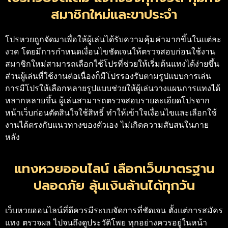
สมาชิกใหม่และขาประจำ
โปรหวยถูกจัดมาเพื่อให้ผู้เล่นได้รับความคุ้มค่ามากขึ้นในแต่ละ
งวด โดยมีการกำหนดเงื่อนไขชัดเจนให้ตรวจสอบก่อนใช้งาน
สมาชิกใหม่สามารถเลือกใช้โปรที่ช่วยให้เริ่มต้นแทงได้ง่ายขึ้น
ส่วนผู้เล่นที่ใช้งานต่อเนื่องก็มีโปรรองรับตามรูปแบบการเล่น
การมีโปรให้เลือกหลายรูปแบบช่วยให้ผู้เล่นวางแผนการแทงได้
หลากหลายขึ้น ผู้เล่นสามารถตรวจสอบรายละเอียดโปรจาก
หน้าเว็บก่อนตัดสินใจใช้สิทธิ์ ทำให้เข้าใจเงื่อนไขและเลือกใช้
งานได้ตรงกับแนวทางของตัวเอง ไม่เกิดความสับสนในภาย
หลัง
แทงหวยออนไลน์ เลือกเว็บมาตรฐาน
ปลอดภัย ลุ้นเงินล้านได้ทุกวัน
เว็บหวยออนไลน์ที่ดีควรมีระบบจัดการที่ชัดเจน ตั้งแต่การสมัคร
แทง ตรวจผล ไปจนถึงดูประวัติโพย ทุกอย่างควรอยู่ในหน้า