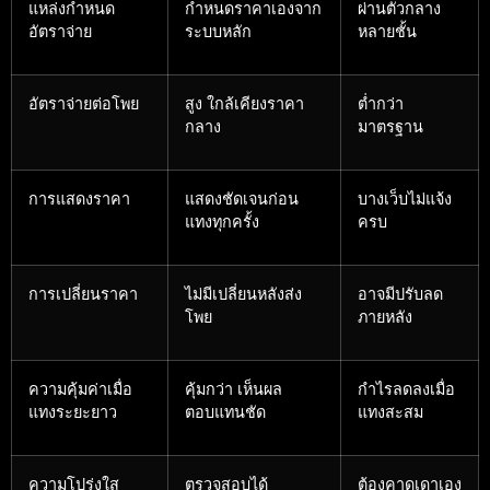
แหล่งกำหนด
กำหนดราคาเองจาก
ผ่านตัวกลาง
อัตราจ่าย
ระบบหลัก
หลายชั้น
อัตราจ่ายต่อโพย
สูง ใกล้เคียงราคา
ต่ำกว่า
กลาง
มาตรฐาน
การแสดงราคา
แสดงชัดเจนก่อน
บางเว็บไม่แจ้ง
แทงทุกครั้ง
ครบ
การเปลี่ยนราคา
ไม่มีเปลี่ยนหลังส่ง
อาจมีปรับลด
โพย
ภายหลัง
ความคุ้มค่าเมื่อ
คุ้มกว่า เห็นผล
กำไรลดลงเมื่อ
แทงระยะยาว
ตอบแทนชัด
แทงสะสม
ความโปร่งใส
ตรวจสอบได้
ต้องคาดเดาเอง