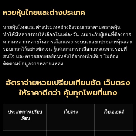
หวยหุ้นไทยและต่างประเทศ
หวยหุ้นไทยและต่างประเทศอ้างอิงรอบเวลาตามตลาดหุ้น
ทำให้มีหลายรอบให้เลือกในแต่ละวัน เหมาะกับผู้เล่นที่ต้องการ
ความหลากหลายในการเลือกแทง ระบบจะแยกประเภทหุ้นและ
รอบเวลาไว้อย่างชัดเจน ผู้เล่นสามารถเลือกแทงเฉพาะรอบที่
สนใจ และตรวจสอบผลย้อนหลังได้จากหน้าเดียว ไม่ต้อง
ติดตามข้อมูลจากหลายแหล่ง
อัตราจ่ายหวยเปรียบเทียบชัด เว็บตรง
ให้ราคาดีกว่า คุ้มทุกโพยที่แทง
ประเภทการเปรียบ
เว็บตรง
เว็บเอเย่นต์
เทียบ