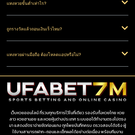
แทงหวยขั้นต่ำเท่าไร?
ถูกรางวัลแล้วถอนเงินเร็วไหม?
แทงหวยผ่านมือถือ ต้องโหลดแอปหรือไม่?
เว็บหวยออนไลน์ ที่รวมทุกบริการไว้ในที่เดียว รองรับทั้งหวยไทย หวย
ลาว หวยฮานอย และหวยหุ้นต่างประเทศ ระบบออโต้ทำงานตรงไปตรง
มา แสดงอัตราจ่ายชัดก่อนแทง ทุกโพยบันทึกครบ ตรวจสอบได้จริง ผู้
ใช้งานสามารถฝาก–ถอนและเช็กผลได้อย่างต่อเนื่อง พร้อมทีมงาน