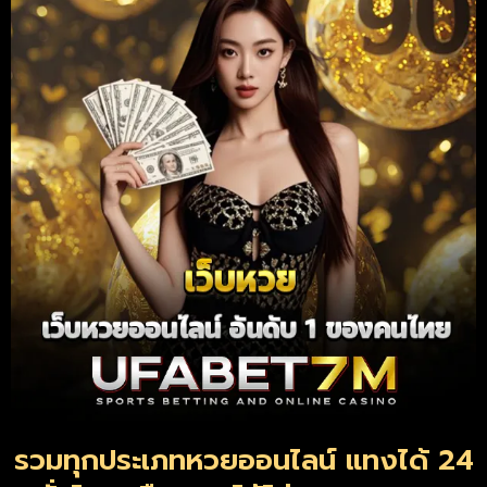
รวมทุกประเภทหวยออนไลน์ แทงได้ 24