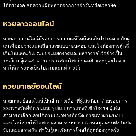
ได้ตรงงวด ลดความผิดพลาดจากการจำวันหรือเวลาผิด
หวยลาวออนไลน์
หวยลาวออนไลน์มีรอบการออกผลที่ไม่ถี่จนเกินไป เหมาะกับผู้
เล่นที่ชอบวางแผนเลือกเลขแบบรอบคอบ และไม่ต้องการลุ้นถี่
เกินในแต่ละวัน ระบบจะแยกงวดและผลรางวัลไว้อย่างเป็น
ระเบียบ ผู้เล่นสามารถตรวจสอบโพยย้อนหลังและดูผลได้ง่าย
ทำให้การแทงเป็นไปตามแผนที่วางไว้
หวยมาเลย์ออนไลน์
หวยมาเลย์ออนไลน์เป็นอีกทางเลือกที่ผู้เล่นนิยม ด้วยรอบการ
ออกรางวัลที่ชัดเจนและรูปแบบการแทงที่เข้าใจง่าย ผู้เล่น
สามารถเลือกเลขได้ตามแนวทางที่ถนัด การแทงผ่านระบบ
ออนไลน์ช่วยให้ไม่พลาดงวด ระบบจะแสดงข้อมูลครบทั้งวันปิด
รับและผลรางวัล ทำให้ผู้เล่นจัดการโพยได้ถูกต้องทุกครั้ง