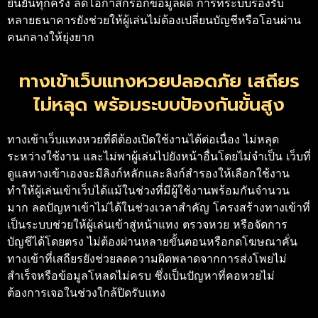
ยืนยันทุกครั้ง ลดโอกาสกรอกข้อมูลผิด การที่ระบบรองรับ
หลายธนาคารยังช่วยให้ผู้เล่นไม่ต้องเปลี่ยนบัญชีหรือโอนผ่าน
คนกลางให้ยุ่งยาก
ทางเข้าเว็บแทงหวยปลอดภัย เสถียร
ไม่หลุด พร้อมระบบป้องกันขั้นสูง
ทางเข้าเว็บแทงหวยที่ดีต้องเปิดใช้งานได้ต่อเนื่อง ไม่หลุด
ระหว่างใช้งาน และไม่พาผู้เล่นไปยังหน้าอื่นโดยไม่จำเป็น เว็บที่
ดูแลทางเข้าเองจะมีลิงก์หลักและลิงก์สำรองให้เลือกใช้งาน
ทำให้ผู้เล่นเข้าเว็บได้แม้ในช่วงที่มีผู้ใช้งานพร้อมกันจำนวน
มาก ลดปัญหาเข้าไม่ได้ในช่วงเวลาสำคัญ
โครงสร้างทางเข้าที่
เป็นระบบช่วยให้ผู้เล่นเข้าสู่หน้าแทง ตรวจหวย หรือจัดการ
บัญชีได้โดยตรง ไม่ต้องผ่านหลายขั้นตอนหรือกดโฆษณาคั่น
ทางเข้าที่เสถียรยังช่วยลดความผิดพลาดจากการส่งโพยไม่
สำเร็จหรือข้อมูลโหลดไม่ครบ ซึ่งเป็นปัญหาที่คอหวยไม่
ต้องการเจอในช่วงใกล้ปิดรับแทง