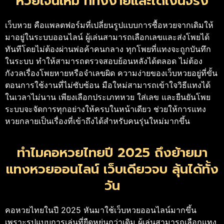
หวยเจนใหม่ ที่ทั้งง่ายและได้เงินจริง
เว็บหวย คือแพลตฟอร์มที่เปลี่ยนรูปแบบการซื้อหวยจากเดิมให้
มาอยู่ในระบบออนไลน์ ผู้เล่นสามารถเลือกเลขและส่งโพยได้
ทันทีโดยไม่ต้องผ่านพ่อค้าคนกลาง ทุกโพยที่แทงจะถูกบันทึก
ในระบบ ทำให้สามารถตรวจสอบย้อนหลังได้ตลอด ไม่ต้อง
กังวลเรื่องโพยหายหรือจำเลขผิด ความง่ายของเว็บหวยอยู่ที่ขั้น
ตอนการใช้งานที่ไม่ซับซ้อน มือใหม่สามารถเข้าใจวิธีแทงได้
ในเวลาไม่นาน เพียงเลือกประเภทหวย ใส่เลข และยืนยันโพย
ระบบจะจัดการทุกอย่างให้ครบในหน้าเดียว ช่วยให้การแทง
หวยกลายเป็นเรื่องที่เข้าถึงได้สำหรับคนรุ่นใหม่มากขึ้น
ทำไมคอหวยไทยปี 2025 ถึงย้ายมา
แทงหวยออนไลน์ เว็บเดียวจบ ลุ้นได้ทั้ง
วัน
คอหวยไทยในปี 2025 หันมาใช้เว็บหวยออนไลน์มากขึ้น
เพราะรูปแบบการเล่นที่ยืดหยุ่นกว่าเดิม ผู้เล่นสามารถเลือกแทง