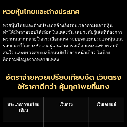
หวยหุ้นไทยและต่างประเทศ
หวยหุ้นไทยและต่างประเทศอ้างอิงรอบเวลาตามตลาดหุ้น
ทำให้มีหลายรอบให้เลือกในแต่ละวัน เหมาะกับผู้เล่นที่ต้องการ
ความหลากหลายในการเลือกแทง ระบบจะแยกประเภทหุ้นและ
รอบเวลาไว้อย่างชัดเจน ผู้เล่นสามารถเลือกแทงเฉพาะรอบที่
สนใจ และตรวจสอบผลย้อนหลังได้จากหน้าเดียว ไม่ต้อง
ติดตามข้อมูลจากหลายแหล่ง
อัตราจ่ายหวยเปรียบเทียบชัด เว็บตรง
ให้ราคาดีกว่า คุ้มทุกโพยที่แทง
ประเภทการเปรียบ
เว็บตรง
เว็บเอเย่นต์
เทียบ