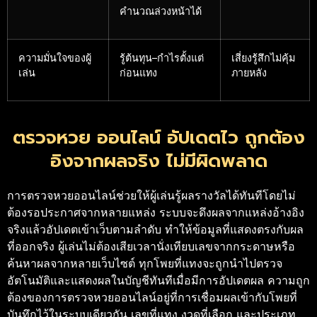
คำนวณล่วงหน้าได้
ความมั่นใจของผู้
รู้ต้นทุน–กำไรตั้งแต่
เสี่ยงรู้สึกไม่คุ้ม
เล่น
ก่อนแทง
ภายหลัง
ตรวจหวย ออนไลน์ อัปเดตไว ถูกต้อง
อิงจากผลจริง ไม่มีผิดพลาด
การตรวจหวยออนไลน์ช่วยให้ผู้เล่นรู้ผลรางวัลได้ทันทีโดยไม่
ต้องรอประกาศจากหลายแหล่ง ระบบจะดึงผลจากแหล่งอ้างอิง
จริงแล้วอัปเดตเข้าเว็บตามลำดับ ทำให้ข้อมูลที่แสดงตรงกับผล
ที่ออกจริง ผู้เล่นไม่ต้องเสียเวลานั่งเทียบเลขจากกระดาษหรือ
ค้นหาผลจากหลายเว็บไซต์ ทุกโพยที่แทงจะถูกนำไปตรวจ
อัตโนมัติและแสดงผลในบัญชีทันทีเมื่อมีการอัปเดตผล
ความถูก
ต้องของการตรวจหวยออนไลน์อยู่ที่การเชื่อมผลเข้ากับโพยที่
บันทึกไว้ในระบบเดียวกัน เลขที่แทง งวดที่เลือก และประเภท