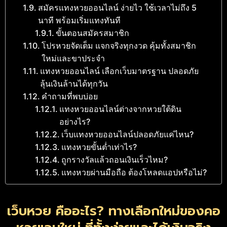
สมัครแทงหวยออนไลน์ ง่ายไว ใช้เวลาไม่ถึง 5
นาที พร้อมเริ่มแทงทันที
ขั้นตอนสมัครสมาชิก
โปรหวยจัดเต็ม แจกจริงทุกงวด คุ้มทั้งสมาชิก
ใหม่และขาประจำ
แทงหวยออนไลน์ เลือกเว็บมาตรฐาน ปลอดภัย
ลุ้นเงินล้านได้ทุกวัน
คำถามที่พบบ่อย
แทงหวยออนไลน์ต่างจากหวยใต้ดิน
อย่างไร?
เว็บแทงหวยออนไลน์ปลอดภัยแค่ไหน?
แทงหวยขั้นต่ำเท่าไร?
ถูกรางวัลแล้วถอนเงินเร็วไหม?
แทงหวยผ่านมือถือ ต้องโหลดแอปหรือไม่?
เว็บหวย คืออะไร? ทางเลือกใหม่ของคอ