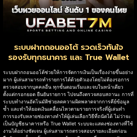
ระบบฝากถอนออโต้ รวดเร็วทันใจ
รองรับทุกธนาคาร และ True Wallet
ระบบฝากถอนออโต้ช่วยให้การจัดการเงินเป็นเรื่องง่ายขึ้นอย่าง
มาก ผู้เล่นสามารถทำรายการได้ด้วยตัวเองโดยไม่ต้องรอการ
ตรวจสอบจากบุคคลอื่น ทุกขั้นตอนเริ่มและจบในหน้าเดียว
ตั้งแต่กรอกยอด ยืนยันรายการ ไปจนถึงตรวจสอบสถานะ การที่
ระบบทำงานอัตโนมัติช่วยลดความผิดพลาดจากการคีย์ข้อมูล
ซ้ำ และทำให้ยอดเงินเคลื่อนไหวตามรายการจริงที่ผู้เล่นทำ
การรองรับหลายช่องทางทำให้ผู้เล่นเลือกวิธีที่ถนัดได้ ไม่ว่าจะ
เป็นบัญชีธนาคารหรือ True Wallet ระบบจะแสดงช่องทางที่ใช้
งานได้อย่างชัดเจน ผู้เล่นสามารถตรวจสอบรายละเอียดก่อน