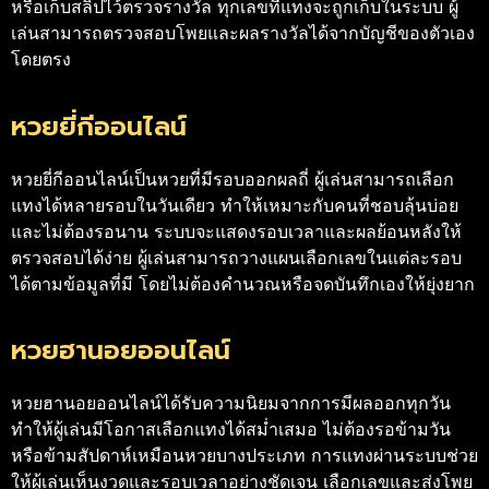
หรือเก็บสลิปไว้ตรวจรางวัล ทุกเลขที่แทงจะถูกเก็บในระบบ ผู้
เล่นสามารถตรวจสอบโพยและผลรางวัลได้จากบัญชีของตัวเอง
โดยตรง
หวยยี่กีออนไลน์
หวยยี่กีออนไลน์เป็นหวยที่มีรอบออกผลถี่ ผู้เล่นสามารถเลือก
แทงได้หลายรอบในวันเดียว ทำให้เหมาะกับคนที่ชอบลุ้นบ่อย
และไม่ต้องรอนาน ระบบจะแสดงรอบเวลาและผลย้อนหลังให้
ตรวจสอบได้ง่าย ผู้เล่นสามารถวางแผนเลือกเลขในแต่ละรอบ
ได้ตามข้อมูลที่มี โดยไม่ต้องคำนวณหรือจดบันทึกเองให้ยุ่งยาก
หวยฮานอยออนไลน์
หวยฮานอยออนไลน์ได้รับความนิยมจากการมีผลออกทุกวัน
ทำให้ผู้เล่นมีโอกาสเลือกแทงได้สม่ำเสมอ ไม่ต้องรอข้ามวัน
หรือข้ามสัปดาห์เหมือนหวยบางประเภท การแทงผ่านระบบช่วย
ให้ผู้เล่นเห็นงวดและรอบเวลาอย่างชัดเจน เลือกเลขและส่งโพย