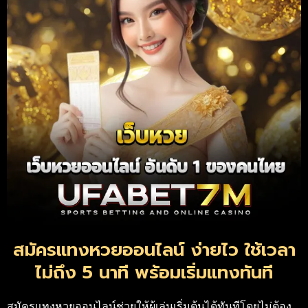
สมัครแทงหวยออนไลน์ ง่ายไว ใช้เวลา
ไม่ถึง 5 นาที พร้อมเริ่มแทงทันที
สมัครแทงหวยออนไลน์ช่วยให้ผู้เล่นเริ่มต้นได้ทันทีโดยไม่ต้อง