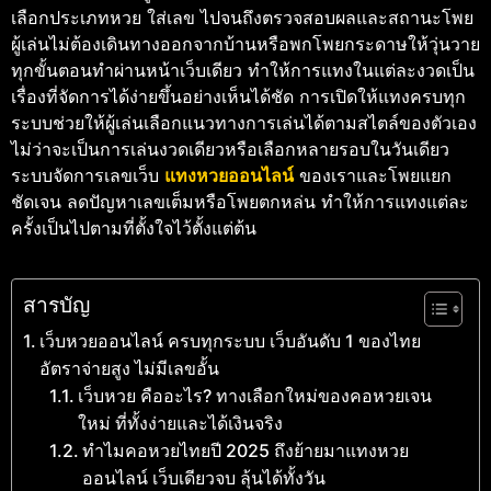
เลือกประเภทหวย ใส่เลข ไปจนถึงตรวจสอบผลและสถานะโพย
ผู้เล่นไม่ต้องเดินทางออกจากบ้านหรือพกโพยกระดาษให้วุ่นวาย
ทุกขั้นตอนทำผ่านหน้าเว็บเดียว ทำให้การแทงในแต่ละงวดเป็น
เรื่องที่จัดการได้ง่ายขึ้นอย่างเห็นได้ชัด การเปิดให้แทงครบทุก
ระบบช่วยให้ผู้เล่นเลือกแนวทางการเล่นได้ตามสไตล์ของตัวเอง
ไม่ว่าจะเป็นการเล่นงวดเดียวหรือเลือกหลายรอบในวันเดียว
ระบบจัดการเลขเว็บ
แทงหวยออนไลน์
ของเราและโพยแยก
ชัดเจน ลดปัญหาเลขเต็มหรือโพยตกหล่น ทำให้การแทงแต่ละ
ครั้งเป็นไปตามที่ตั้งใจไว้ตั้งแต่ต้น
สารบัญ
เว็บหวยออนไลน์ ครบทุกระบบ เว็บอันดับ 1 ของไทย
อัตราจ่ายสูง ไม่มีเลขอั้น
เว็บหวย คืออะไร? ทางเลือกใหม่ของคอหวยเจน
ใหม่ ที่ทั้งง่ายและได้เงินจริง
ทำไมคอหวยไทยปี 2025 ถึงย้ายมาแทงหวย
ออนไลน์ เว็บเดียวจบ ลุ้นได้ทั้งวัน